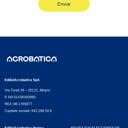
EdiliziAcrobatica SpA
Via Turati 29 – 20121, Milano
P. IVA 01438360990
REA: MI-1785877
Capitale sociale: 842.288,50 €
EdiliziAcrobatica Iberica
REVISA TUS ELECCIONES DE