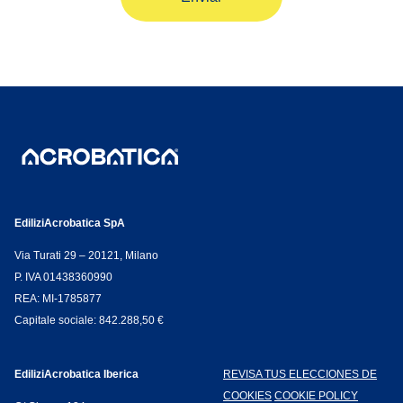
EdiliziAcrobatica SpA
Via Turati 29 – 20121, Milano
P. IVA 01438360990
REA: MI-1785877
Capitale sociale: 842.288,50 €
EdiliziAcrobatica Iberica
REVISA TUS ELECCIONES DE
COOKIES
COOKIE POLICY