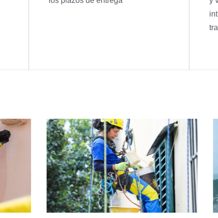
los plazos de entrega
y 
in
tr