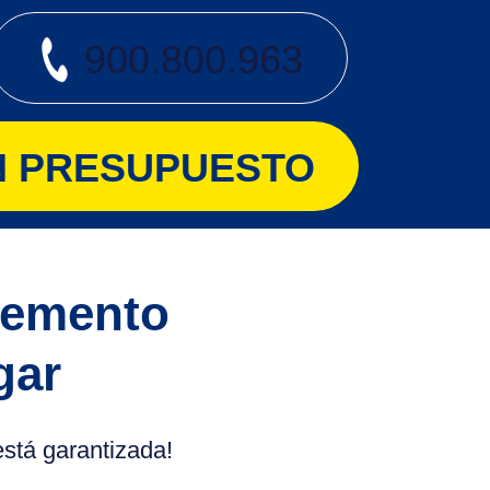
900.800.963
UN PRESUPUESTO
lemento
gar
stá garantizada!