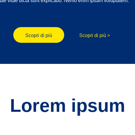
atae vitae dicta sunt explicabo. Nemo enim ipsam voluptatem.
Scopri di più
Scopri di più >
Lorem ipsum