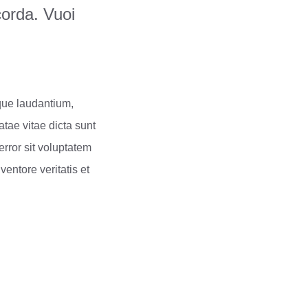
 corda. Vuoi
que laudantium,
atae vitae dicta sunt
rror sit voluptatem
entore veritatis et