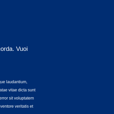
 corda. Vuoi
que laudantium,
atae vitae dicta sunt
rror sit voluptatem
entore veritatis et