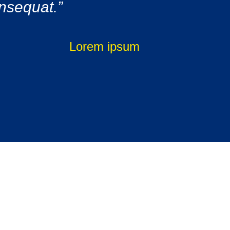
onsequat.”
Lorem ipsum